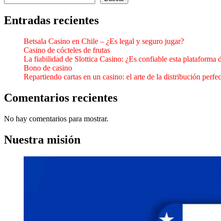
Entradas recientes
Betsala Casino en Chile – ¿Es legal y seguro jugar?
Casino de cócteles de frutas
La fiabilidad de Slottica Casino: ¿Es confiable esta plataforma 
Bono de casino
Repartiendo cartas en un casino: el arte de la distribución perfec
Comentarios recientes
No hay comentarios para mostrar.
Nuestra misión