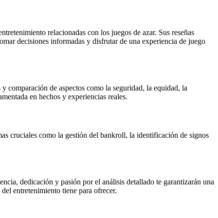
ntretenimiento relacionadas con los juegos de azar. Sus reseñas
 tomar decisiones informadas y disfrutar de una experiencia de juego
s y comparación de aspectos como la seguridad, la equidad, la
damentada en hechos y experiencias reales.
 cruciales como la gestión del bankroll, la identificación de signos
ncia, dedicación y pasión por el análisis detallado te garantizarán una
el entretenimiento tiene para ofrecer.