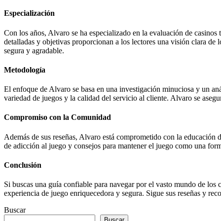
Especialización
Con los años, Alvaro se ha especializado en la evaluación de casinos 
detalladas y objetivas proporcionan a los lectores una visión clara de
segura y agradable.
Metodología
El enfoque de Alvaro se basa en una investigación minuciosa y un anál
variedad de juegos y la calidad del servicio al cliente. Alvaro se ase
Compromiso con la Comunidad
Además de sus reseñas, Alvaro está comprometido con la educación de l
de adicción al juego y consejos para mantener el juego como una form
Conclusión
Si buscas una guía confiable para navegar por el vasto mundo de los ca
experiencia de juego enriquecedora y segura. Sigue sus reseñas y reco
Buscar
Buscar