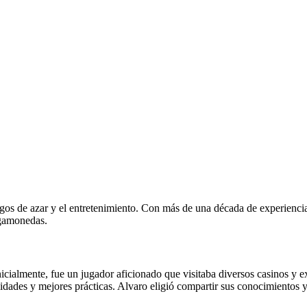
egos de azar y el entretenimiento. Con más de una década de experienci
agamonedas.
icialmente, fue un jugador aficionado que visitaba diversos casinos y e
lidades y mejores prácticas. Alvaro eligió compartir sus conocimientos 