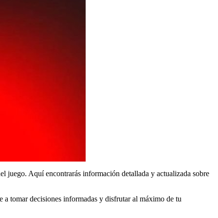
del juego. Aquí encontrarás información detallada y actualizada sobre
e a tomar decisiones informadas y disfrutar al máximo de tu