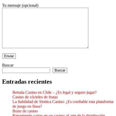
Tu mensaje (opcional)
Buscar
Buscar
Entradas recientes
Betsala Casino en Chile – ¿Es legal y seguro jugar?
Casino de cócteles de frutas
La fiabilidad de Slottica Casino: ¿Es confiable esta plataforma
de juego en línea?
Bono de casino
Repartiendo cartas en un casino: el arte de la distribución