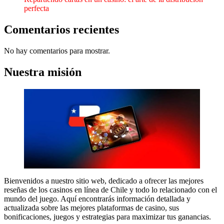
perfecta
Comentarios recientes
No hay comentarios para mostrar.
Nuestra misión
Bienvenidos a nuestro sitio web, dedicado a ofrecer las mejores
reseñas de los casinos en línea de Chile y todo lo relacionado con el
mundo del juego. Aquí encontrarás información detallada y
actualizada sobre las mejores plataformas de casino, sus
bonificaciones, juegos y estrategias para maximizar tus ganancias.