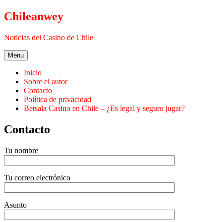
Skip
Chileanwey
to
content
Noticias del Casino de Chile
Menu
Inicio
Sobre el autor
Contacto
Política de privacidad
Betsala Casino en Chile – ¿Es legal y seguro jugar?
Contacto
Tu nombre
Tu correo electrónico
Asunto